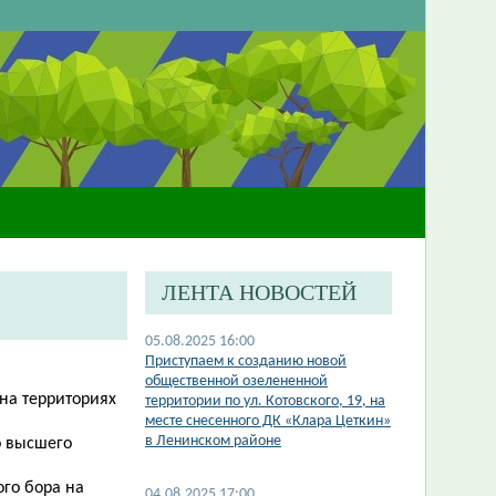
ЛЕНТА НОВОСТЕЙ
05.08.2025 16:00
Приступаем к созданию новой
общественной озелененной
на территориях
территории по ул. Котовского, 19, на
месте снесенного ДК «Клара Цеткин»
в Ленинском районе
о высшего
ого бора на
04.08.2025 17:00