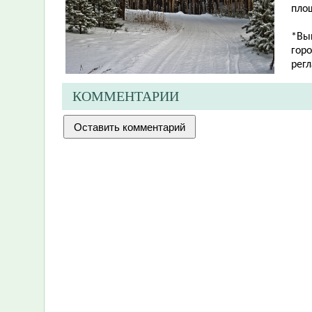
площ
*Вы
гор
рег
КОММЕНТАРИИ