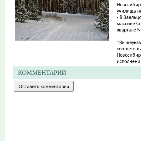
Новосибир
училища на
- В Заельц
массиве Со
квартале № 
*Вышеуказ
соответств
Новосибирс
исполнения
КОММЕНТАРИИ