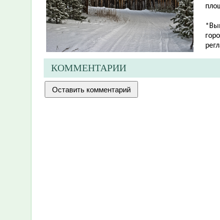
площ
*Вы
гор
рег
КОММЕНТАРИИ