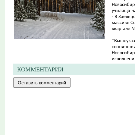
Новосибир
училища на
- В Заельц
массиве Со
квартале № 
*Вышеуказ
соответств
Новосибирс
исполнения
КОММЕНТАРИИ