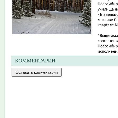
Новосибир
училища на
- В Заельц
массиве Со
квартале № 
*Вышеуказ
соответств
Новосибирс
исполнения
КОММЕНТАРИИ