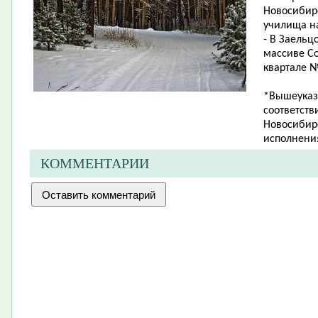
Новосибир
училища на
- В Заельц
массиве Со
квартале № 
*Вышеуказ
соответств
Новосибирс
исполнения
КОММЕНТАРИИ