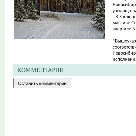
Новосибир
училища на
- В Заельц
массиве Со
квартале № 
*Вышеуказ
соответств
Новосибирс
исполнения
КОММЕНТАРИИ