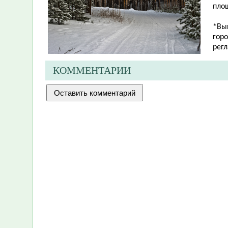
площ
*Вы
гор
рег
КОММЕНТАРИИ