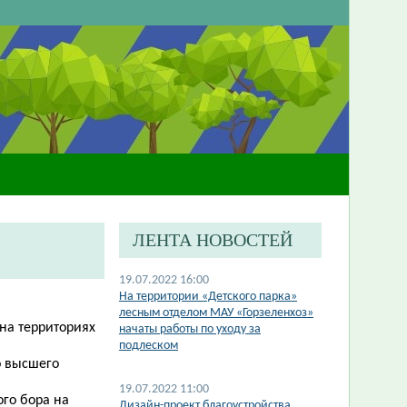
ЛЕНТА НОВОСТЕЙ
19.07.2022 16:00
На территории «Детского парка»
лесным отделом МАУ «Горзеленхоз»
на территориях
начаты работы по уходу за
подлеском
о высшего
19.07.2022 11:00
ого бора на
Дизайн-проект благоустройства