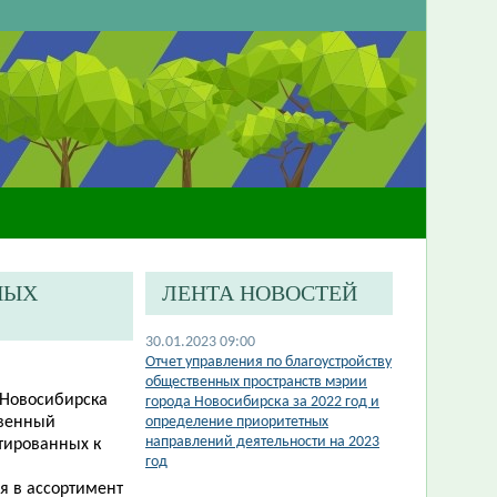
НЫХ
ЛЕНТА НОВОСТЕЙ
30.01.2023 09:00
Отчет управления по благоустройству
общественных пространств мэрии
 Новосибирска
города Новосибирска за 2022 год и
твенный
определение приоритетных
направлений деятельности на 2023
тированных к
год
я в ассортимент