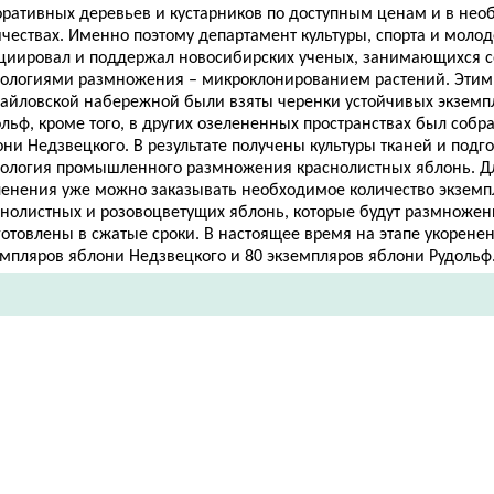
оративных деревьев и кустарников по доступным ценам и в не
ичествах. Именно поэтому департамент культуры, спорта и моло
циировал и поддержал новосибирских ученых, занимающихся
нологиями размножения – микроклонированием растений. Этим
айловской набережной были взяты черенки устойчивых экземп
льф, кроме того, в других озелененных пространствах был собр
ни Недзвецкого. В результате получены культуры тканей и подг
нология промышленного размножения краснолистных яблонь. Дл
ленения уже можно заказывать необходимое количество экземп
снолистных и розовоцветущих яблонь, которые будут размножен
отовлены в сжатые сроки. В настоящее время на этапе укоренен
емпляров яблони Недзвецкого и 80 экземпляров яблони Рудольф