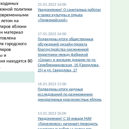
обходимых
25.01.2023 14:00
дежной политики
​Уведомление! О санитарных работах
 современными
в парке культуры и отдыха
«Первомайский»
 летом на
ляров яблони
ан материал
17.01.2023 14:00
отовлена
​Подведены итоги общественных
я городского
обсуждений дизайн-проекта
ляров
благоустройства озелененной
территории между фабрикой
ы и
«Синар» и жилыми домами по ул.
ия находятся 80
Серебренниковская, 16 (Свердлова,
.
25) и ул. Свердлова, 27
16.01.2023 11:00
Подведены итоги научных
исследований по размножению
декоративных краснолистных яблонь
13.01.2023 16:00
​Уведомление! С 16 января МАУ
«Горзеленхоз» начинает проводить