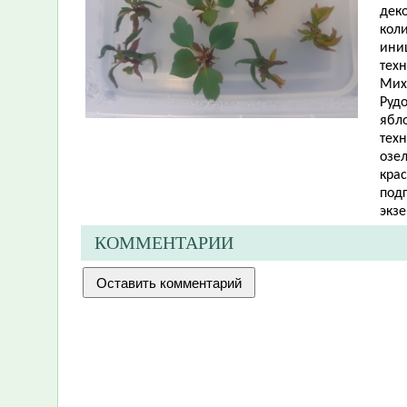
дек
кол
ини
тех
Мих
Рудо
ябло
тех
озе
кра
подг
экз
КОММЕНТАРИИ