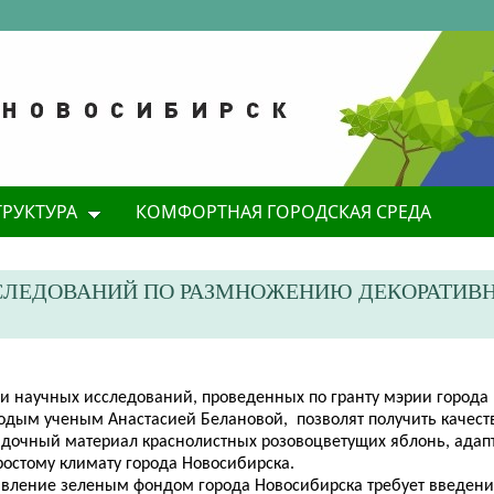
ТРУКТУРА
КОМФОРТНАЯ ГОРОДСКАЯ СРЕДА
СЛЕДОВАНИЙ ПО РАЗМНОЖЕНИЮ ДЕКОРАТИВ
оги научных исследований, проведенных по гранту мэрии города
одым ученым Анастасией Белановой, позволят получить качес
адочный материал краснолистных розовоцветущих яблонь, адап
ростому климату города Новосибирска.
авление зеленым фондом города Новосибирска требует введени