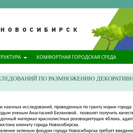
ТРУКТУРА
КОМФОРТНАЯ ГОРОДСКАЯ СРЕДА
СЛЕДОВАНИЙ ПО РАЗМНОЖЕНИЮ ДЕКОРАТИВ
оги научных исследований, проведенных по гранту мэрии города
одым ученым Анастасией Белановой, позволят получить качес
адочный материал краснолистных розовоцветущих яблонь, адап
ростому климату города Новосибирска.
авление зеленым фондом города Новосибирска требует введени