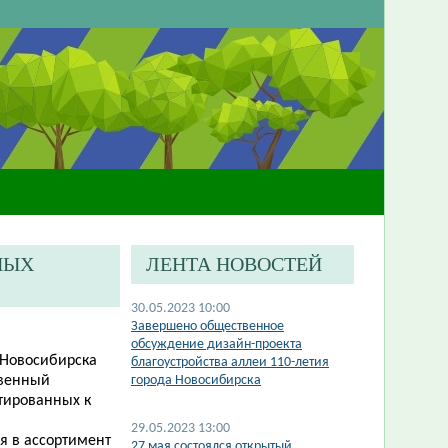
НЫХ
ЛЕНТА НОВОСТЕЙ
30.05.2023 10:00
​Завершено общественное
обсуждение дизайн-проекта
 Новосибирска
благоустройства аллеи 110-летия
твенный
города Новосибирска
тированных к
29.05.2023 13:00
я в ассортимент
27 мая состоялся открытый