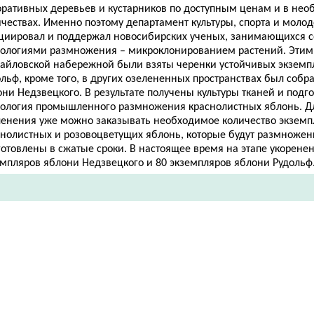
оративных деревьев и кустарников по доступным ценам и в не
ичествах. Именно поэтому департамент культуры, спорта и моло
циировал и поддержал новосибирских ученых, занимающихся
нологиями размножения – микроклонированием растений. Этим
айловской набережной были взяты черенки устойчивых экземп
льф, кроме того, в других озелененных пространствах был собр
ни Недзвецкого. В результате получены культуры тканей и подг
нология промышленного размножения краснолистных яблонь. Дл
ленения уже можно заказывать необходимое количество экземп
снолистных и розовоцветущих яблонь, которые будут размножен
отовлены в сжатые сроки. В настоящее время на этапе укоренен
емпляров яблони Недзвецкого и 80 экземпляров яблони Рудольф