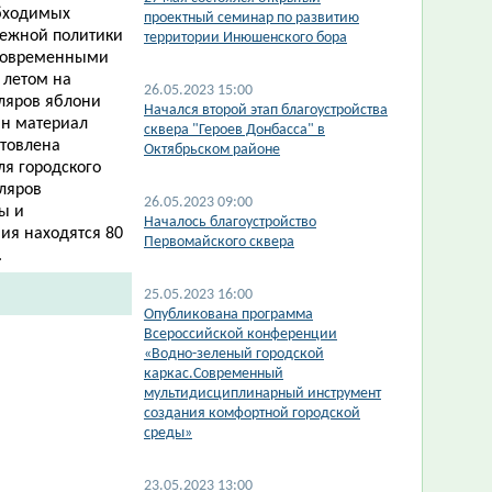
обходимых
проектный семинар по развитию
дежной политики
территории Инюшенского бора
 современными
 летом на
26.05.2023 15:00
ляров яблони
Начался второй этап благоустройства
ан материал
сквера "Героев Донбасса" в
отовлена
Октябрьском районе
я городского
ляров
26.05.2023 09:00
ы и
Началось благоустройство
ия находятся 80
Первомайского сквера
.
25.05.2023 16:00
Опубликована программа
Всероссийской конференции
«Водно-зеленый городской
каркас.Современный
мультидисциплинарный инструмент
cоздания комфортной городской
среды»
23.05.2023 13:00