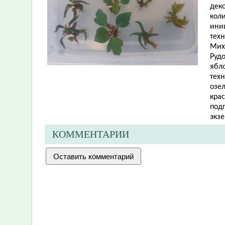
дек
кол
ини
тех
Мих
Рудо
ябло
тех
озе
кра
подг
экз
КОММЕНТАРИИ