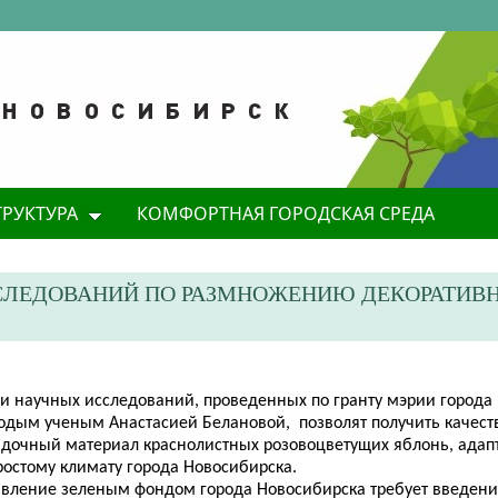
ТРУКТУРА
КОМФОРТНАЯ ГОРОДСКАЯ СРЕДА
СЛЕДОВАНИЙ ПО РАЗМНОЖЕНИЮ ДЕКОРАТИВ
оги научных исследований, проведенных по гранту мэрии города
одым ученым Анастасией Белановой, позволят получить качес
адочный материал краснолистных розовоцветущих яблонь, адап
ростому климату города Новосибирска.
авление зеленым фондом города Новосибирска требует введени