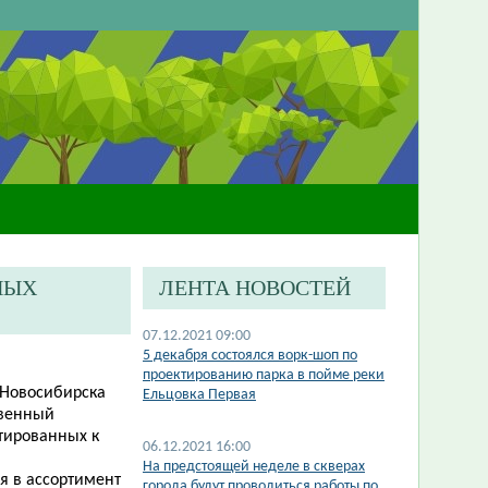
НЫХ
ЛЕНТА НОВОСТЕЙ
07.12.2021 09:00
5 декабря состоялся ворк-шоп по
проектированию парка в пойме реки
 Новосибирска
Ельцовка Первая
твенный
тированных к
06.12.2021 16:00
​На предстоящей неделе в скверах
я в ассортимент
города будут проводиться работы по