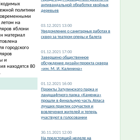
обходимых
антивандальной обработке хвойных
дежной политики
деревьев
 современными
 летом на
03.12.2021 13:00
ляров яблони
Уведомление о санитарных работах в
ан материал
сквер за театром оперы и балета
отовлена
я городского
01.12.2021 17:00
ляров
Завершено общественное
ы и
обсуждение дизайн-проекта сквера
ия находятся 80
«им. М. И. Калинина»
.
01.12.2021 16:00
Проекты Затулинского парка и
ландшафтного парка «Каменка»
прошли в финальную часть Атласа
лучших практик соучастия и
вовлечения жителей и теперь
участвуют в голосовании
30.11.2021 12:00
​На предстоящей неделе на