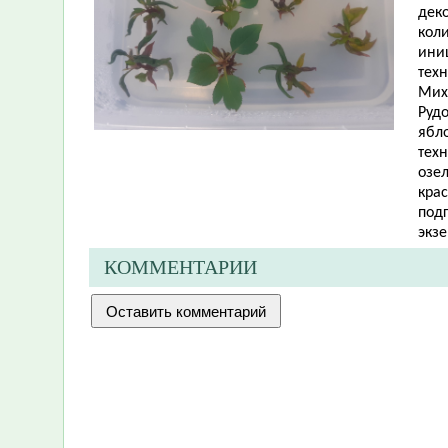
дек
кол
ини
тех
Мих
Рудо
ябло
тех
озе
кра
подг
экз
КОММЕНТАРИИ