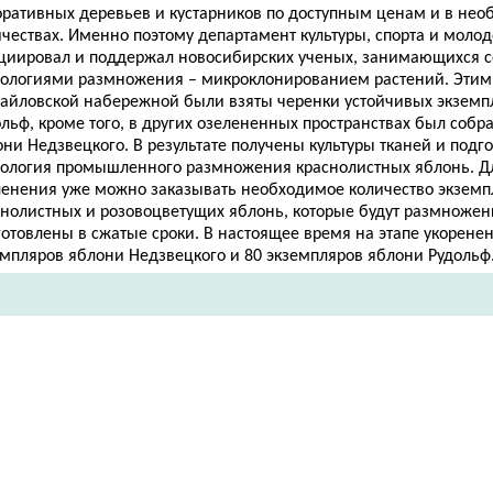
оративных деревьев и кустарников по доступным ценам и в не
ичествах. Именно поэтому департамент культуры, спорта и моло
циировал и поддержал новосибирских ученых, занимающихся
нологиями размножения – микроклонированием растений. Этим
айловской набережной были взяты черенки устойчивых экземп
льф, кроме того, в других озелененных пространствах был собр
ни Недзвецкого. В результате получены культуры тканей и подг
нология промышленного размножения краснолистных яблонь. Дл
ленения уже можно заказывать необходимое количество экземп
снолистных и розовоцветущих яблонь, которые будут размножен
отовлены в сжатые сроки. В настоящее время на этапе укоренен
емпляров яблони Недзвецкого и 80 экземпляров яблони Рудольф