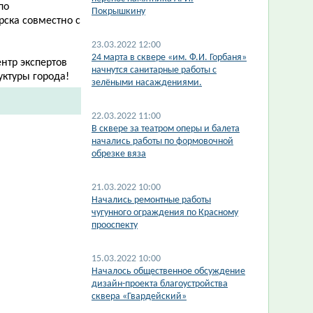
по
Покрышкину
рска совместно с
23.03.2022 12:00
24 марта в сквере «им. Ф.И. Горбаня»
нтр экспертов
начнутся санитарные работы с
уктуры города!
зелёными насаждениями.
22.03.2022 11:00
В сквере за театром оперы и балета
начались работы по формовочной
обрезке вяза
21.03.2022 10:00
Начались ремонтные работы
чугунного ограждения по Красному
прооспекту
15.03.2022 10:00
Началось общественное обсуждение
дизайн-проекта благоустройства
сквера «Гвардейский»