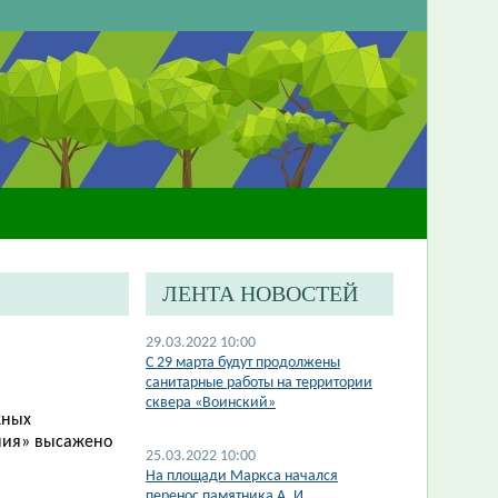
ЛЕНТА НОВОСТЕЙ
29.03.2022 10:00
С 29 марта будут продолжены
санитарные работы на территории
сквера «Воинский»
жных
ния» высажено
25.03.2022 10:00
На площади Маркса начался
перенос памятника А. И.