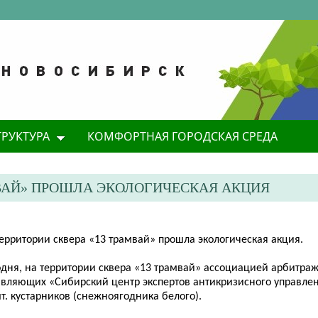
ТРУКТУРА
КОМФОРТНАЯ ГОРОДСКАЯ СРЕДА
АМВАЙ» ПРОШЛА ЭКОЛОГИЧЕСКАЯ АКЦИЯ
территории сквера «13 трамвай» прошла экологическая акция.
одня, на территории сквера «13 трамвай» ассоциацией арбитра
авляющих «Сибирский центр экспертов антикризисного управле
т. кустарников (снежноягодника белого).