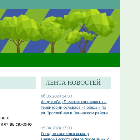
ЛЕНТА НОВОСТЕЙ
08.05.2024 14:00
Акция «Сад Памяти» состоялась на
территории бульвара «Победы» по
ул. Троллейная в Ленинском районе
жных
ния» высажено
15.04.2024 17:00
​Сегодня состоялся осмотр
Первомайского сквера после зимы с