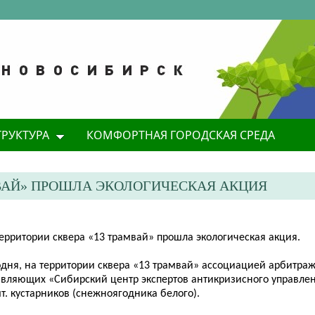
ТРУКТУРА
КОМФОРТНАЯ ГОРОДСКАЯ СРЕДА
АМВАЙ» ПРОШЛА ЭКОЛОГИЧЕСКАЯ АКЦИЯ
территории сквера «13 трамвай» прошла экологическая акция.
одня, на территории сквера «13 трамвай» ассоциацией арбитра
авляющих «Сибирский центр экспертов антикризисного управле
т. кустарников (снежноягодника белого).