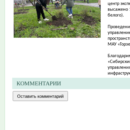
центр эксп
высажено 1
белого).
Проведени
управлени
пространст
МАУ «Горзе
Благодари
«Сибирский
управления
инфраструк
КОММЕНТАРИИ