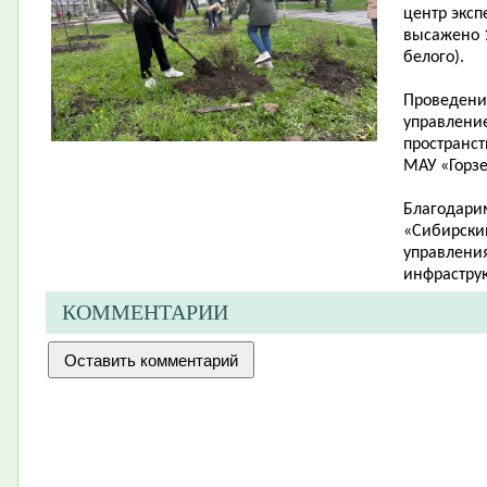
центр эксп
высажено 1
белого).
Проведени
управлени
пространст
МАУ «Горзе
Благодари
«Сибирский
управления
инфраструк
КОММЕНТАРИИ