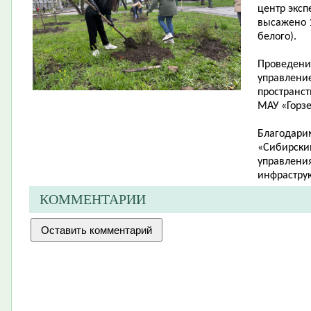
центр эксп
высажено 1
белого).
Проведени
управлени
пространст
МАУ «Горзе
Благодари
«Сибирский
управления
инфраструк
КОММЕНТАРИИ