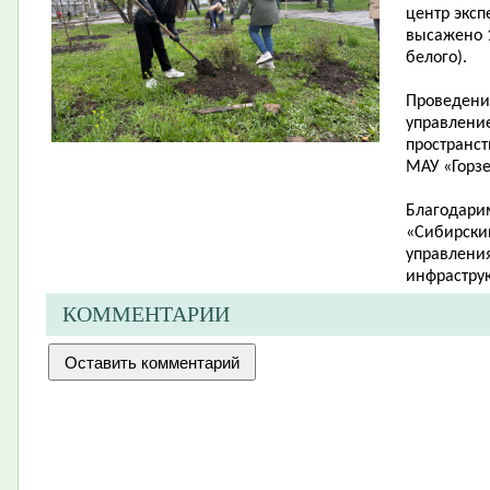
центр эксп
высажено 1
белого).
Проведени
управлени
пространст
МАУ «Горзе
Благодари
«Сибирский
управления
инфраструк
КОММЕНТАРИИ