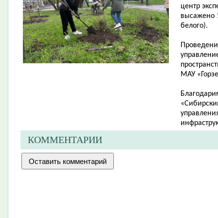
центр эксп
высажено 1
белого).
Проведени
управлени
пространст
МАУ «Горзе
Благодари
«Сибирский
управления
инфраструк
КОММЕНТАРИИ