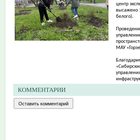
центр эксп
высажено 1
белого).
Проведени
управлени
пространст
МАУ «Горзе
Благодари
«Сибирский
управления
инфраструк
КОММЕНТАРИИ