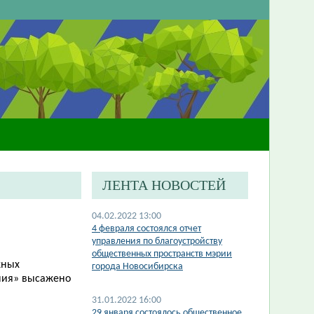
ЛЕНТА НОВОСТЕЙ
04.02.2022 13:00
4 февраля состоялся отчет
управления по благоустройству
общественных пространств мэрии
жных
города Новосибирска
ния» высажено
31.01.2022 16:00
29 января состоялось общественное