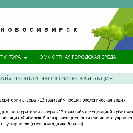
ТРУКТУРА
КОМФОРТНАЯ ГОРОДСКАЯ СРЕДА
АМВАЙ» ПРОШЛА ЭКОЛОГИЧЕСКАЯ АКЦИЯ
территории сквера «13 трамвай» прошла экологическая акция.
одня, на территории сквера «13 трамвай» ассоциацией арбитра
авляющих «Сибирский центр экспертов антикризисного управле
т. кустарников (снежноягодника белого).