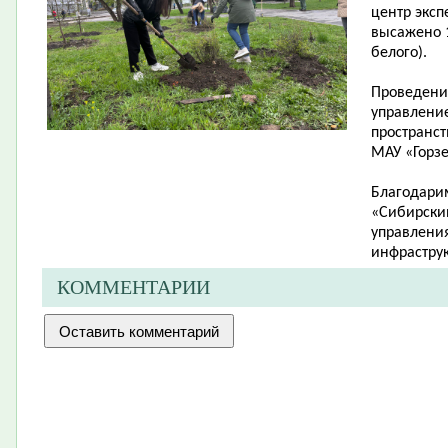
центр эксп
высажено 1
белого).
Проведени
управлени
пространст
МАУ «Горзе
Благодари
«Сибирский
управления
инфраструк
КОММЕНТАРИИ