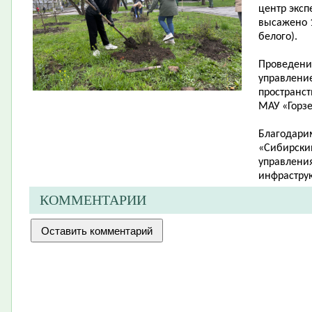
центр эксп
высажено 1
белого).
Проведени
управлени
пространст
МАУ «Горзе
Благодари
«Сибирский
управления
инфраструк
КОММЕНТАРИИ