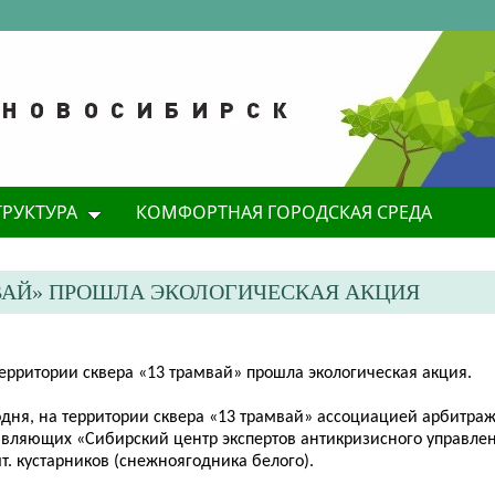
ТРУКТУРА
КОМФОРТНАЯ ГОРОДСКАЯ СРЕДА
АМВАЙ» ПРОШЛА ЭКОЛОГИЧЕСКАЯ АКЦИЯ
территории сквера «13 трамвай» прошла экологическая акция.
одня, на территории сквера «13 трамвай» ассоциацией арбитра
авляющих «Сибирский центр экспертов антикризисного управле
т. кустарников (снежноягодника белого).