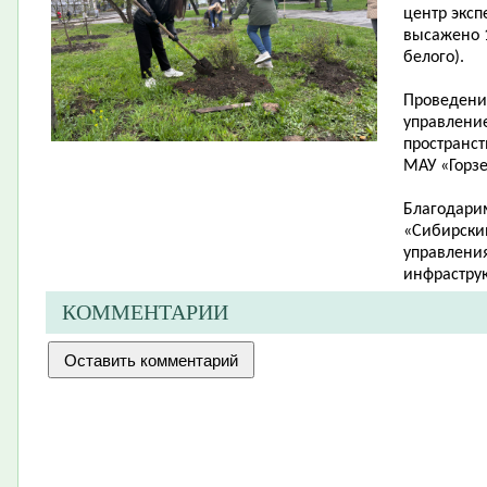
центр эксп
высажено 1
белого).
Проведени
управлени
пространст
МАУ «Горзе
Благодари
«Сибирский
управления
инфраструк
КОММЕНТАРИИ