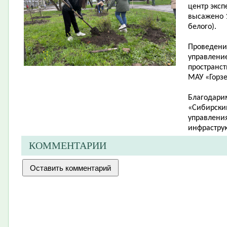
центр эксп
высажено 1
белого).
Проведени
управлени
пространст
МАУ «Горзе
Благодари
«Сибирский
управления
инфраструк
КОММЕНТАРИИ