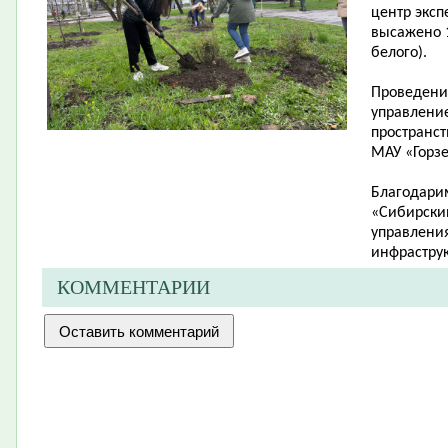
центр эксп
высажено 1
белого).
Проведени
управлени
пространст
МАУ «Горзе
Благодари
«Сибирский
управления
инфраструк
КОММЕНТАРИИ