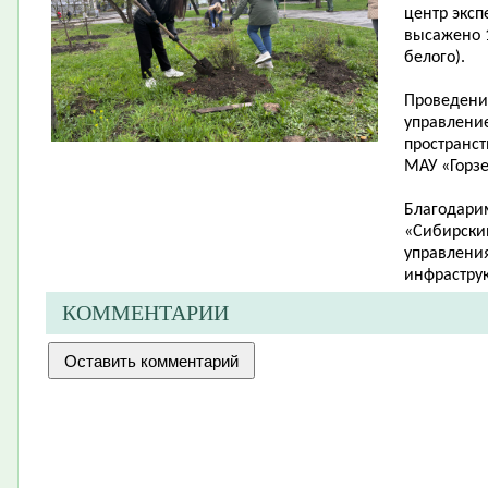
центр эксп
высажено 1
белого).
Проведени
управлени
пространст
МАУ «Горзе
Благодари
«Сибирский
управления
инфраструк
КОММЕНТАРИИ