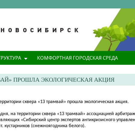
ТРУКТУРА
КОМФОРТНАЯ ГОРОДСКАЯ СРЕДА
АМВАЙ» ПРОШЛА ЭКОЛОГИЧЕСКАЯ АКЦИЯ
территории сквера «13 трамвай» прошла экологическая акция.
одня, на территории сквера «13 трамвай» ассоциацией арбитра
авляющих «Сибирский центр экспертов антикризисного управле
т. кустарников (снежноягодника белого).