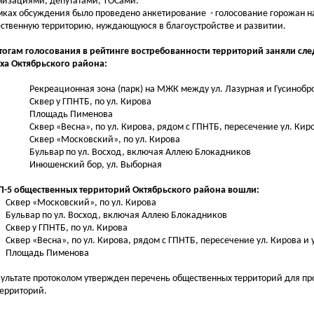
низациями,
депутатами, ТОСами.
мках обсуждения было проведено анкетирование - голосование горожан н
ственную территорию, нуждающуюся в благоустройстве и развитии.
тогам голосования в рейтинге востребованности территорий заняли с
ха Октябрьского района:
Рекреационная зона (парк) на МЖК между ул. Лазурная и Гусиноб
Сквер у ГПНТБ, по ул. Кирова
Площадь Пименова
Сквер «Весна», по ул. Кирова, рядом с ГПНТБ, пересечение ул. Киро
Сквер «Московский», по ул. Кирова
Бульвар по ул. Восход, включая Аллею Блокадников
Инюшенский бор, ул. Выборная
П-5 общественных территорий Октябрьского района вошли:
Сквер «Московский», по ул. Кирова
Бульвар по ул. Восход, включая Аллею Блокадников
Сквер у ГПНТБ, по ул. Кирова
Сквер «Весна», по ул. Кирова, рядом с ГПНТБ, пересечение ул. Кирова и у
Площадь Пименова
зультате протоколом утвержден перечень общественных территорий для п
 территорий.