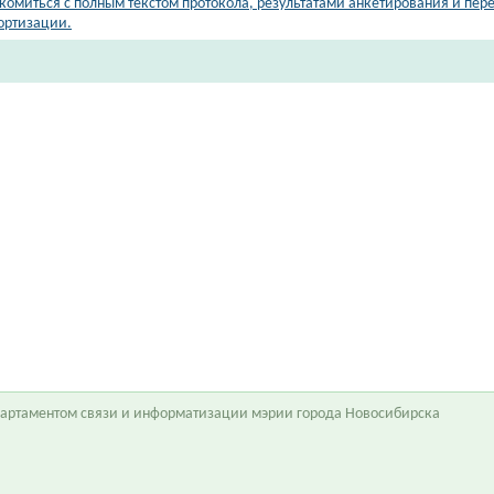
комиться с полным текстом протокола, результатами анкетирования и пер
ортизации.
епартаментом связи и информатизации мэрии города Новосибирска