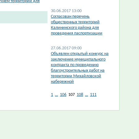
ечнем территорий для
30.06.2017 13:00
Согласован перечень
общественных территорий
Калининского района для
проведения паспортизации
27.06.2017 09:00
Объявлен открытый конкурс на
заключение муниципального
контракта по проведению
благоустроительных работ на
территории Михайловской
набережной
1
…
106
107
108
…
111