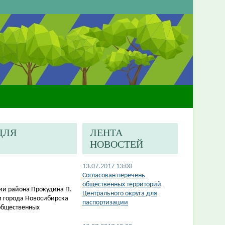
ДЛЯ
ЛЕНТА
НОВОСТЕЙ
13.07.2017 13:00
Согласован перечень
общественных территорий
ии района Прокудина П.
Центрального округа для
и города Новосибирска
паспортизации
общественных