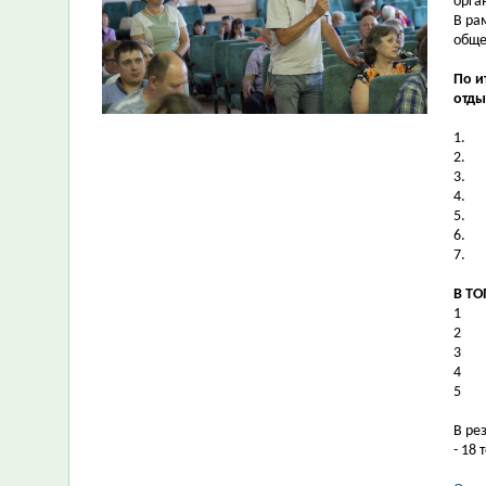
орга
В ра
обще
По и
отды
1.
2.
3.
4.
5.
6.
7.
В ТО
1
2
3
4
5
В ре
- 18