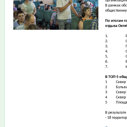
организаци
В рамках об
общественну
По итогам г
отдыха Октя
1.
2.
3.
4.
5.
6.
7.
В ТОП-5 общ
1
Сквер
2
Бульв
3
Сквер 
4
Сквер 
5
Площа
В результат
- 18 террито