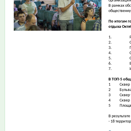
организаци
В рамках об
общественну
По итогам г
отдыха Октя
1.
2.
3.
4.
5.
6.
7.
В ТОП-5 общ
1
Сквер
2
Бульв
3
Сквер 
4
Сквер 
5
Площа
В результат
- 18 террито