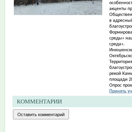
особенност
акценты пр
Обществен
в адресны
благоустро
Формирова
среды» нац
среда».
Инюшенский
Октябрьско
Территори
благоустр
рекой Кам
площади 28
Опрос прох
Принять уч
КОММЕНТАРИИ