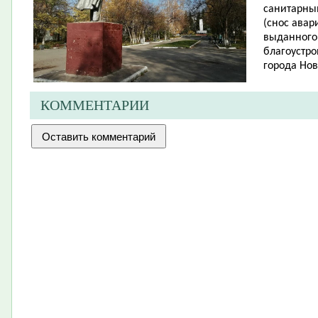
санитарны
(снос авар
выданного
благоустро
города Нов
КОММЕНТАРИИ