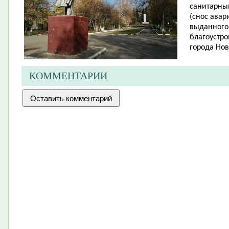
санитарны
(снос авар
выданного
благоустро
города Нов
КОММЕНТАРИИ