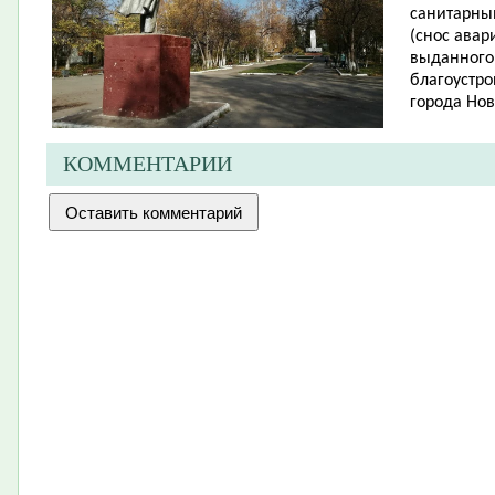
санитарны
(снос авар
выданного
благоустро
города Нов
КОММЕНТАРИИ