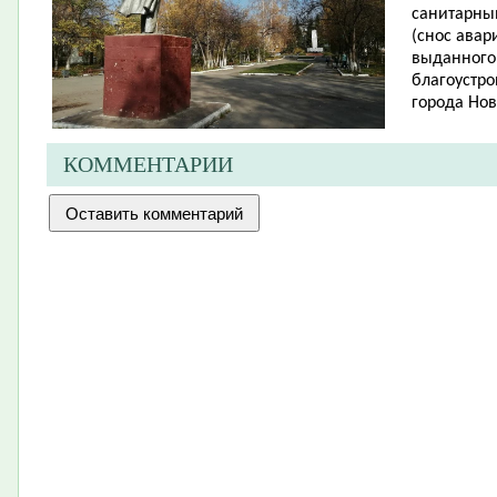
санитарны
(снос авар
выданного
благоустро
города Нов
КОММЕНТАРИИ