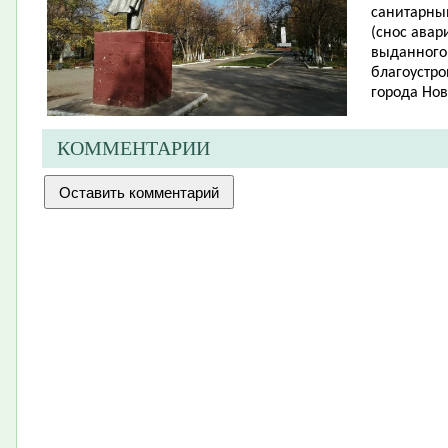
санитарны
(снос авар
выданного
благоустро
города Нов
КОММЕНТАРИИ