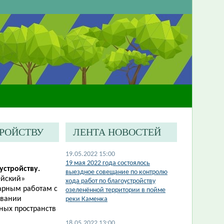
ТРОЙСТВУ
ЛЕНТА НОВОСТЕЙ
19.05.2022 15:00
19 мая 2022 года состоялось
устройству.
выездное совещание по контролю
ейский»
хода работ по благоустройству
тарным работам с
озеленённой территории в пойме
овании
реки Каменка
ных пространств
18.05.2022 13:00