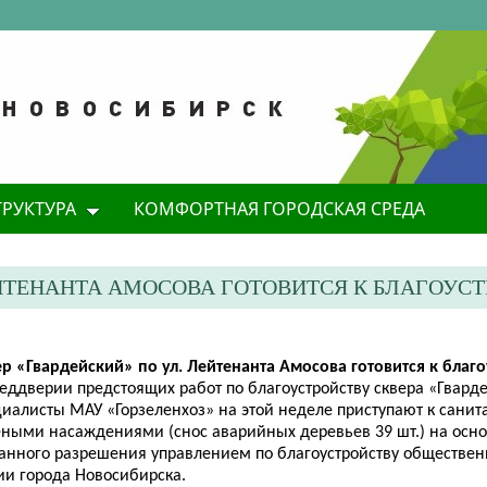
ТРУКТУРА
КОМФОРТНАЯ ГОРОДСКАЯ СРЕДА
ЛЕЙТЕНАНТА АМОСОВА ГОТОВИТСЯ К БЛАГОУС
ер «Гвардейский» по ул. Лейтенанта
Амосова
готовится к благо
реддверии предстоящих работ по благоустройству сквера «Гвард
циалисты МАУ «Горзеленхоз» на этой неделе приступают к сани
еными насаждениями (снос аварийных деревьев 39 шт.) на осн
анного разрешения управлением по благоустройству обществен
ии города Новосибирска.