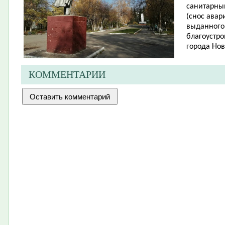
санитарны
(снос авар
выданного
благоустро
города Нов
КОММЕНТАРИИ