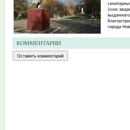
санитарны
(снос авар
выданного
благоустро
города Нов
КОММЕНТАРИИ