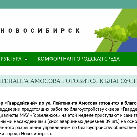
ТРУКТУРА
КОМФОРТНАЯ ГОРОДСКАЯ СРЕДА
ЛЕЙТЕНАНТА АМОСОВА ГОТОВИТСЯ К БЛАГОУС
ер «Гвардейский» по ул. Лейтенанта
Амосова
готовится к благо
реддверии предстоящих работ по благоустройству сквера «Гвард
циалисты МАУ «Горзеленхоз» на этой неделе приступают к сани
еными насаждениями (снос аварийных деревьев 39 шт.) на осн
анного разрешения управлением по благоустройству обществен
ии города Новосибирска.