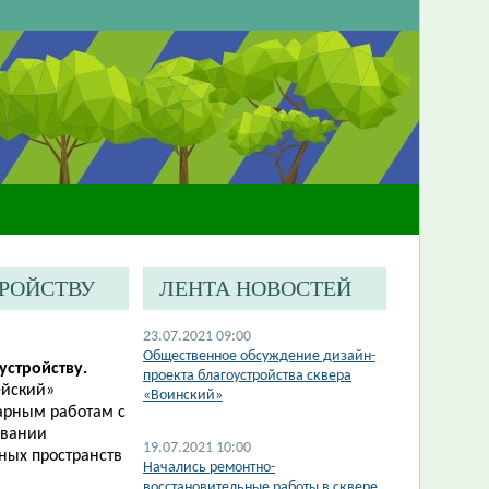
ТРОЙСТВУ
ЛЕНТА НОВОСТЕЙ
23.07.2021 09:00
Общественное обсуждение дизайн-
устройству.
проекта благоустройства сквера
ейский»
«Воинский»
тарным работам с
овании
19.07.2021 10:00
ных пространств
Начались ремонтно-
восстановительные работы в сквере