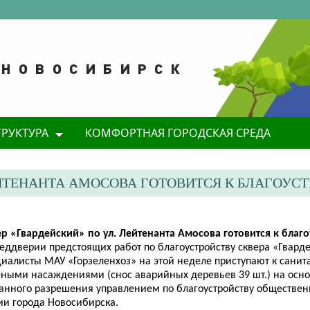
ТРУКТУРА
КОМФОРТНАЯ ГОРОДСКАЯ СРЕДА
ЛЕЙТЕНАНТА АМОСОВА ГОТОВИТСЯ К БЛАГОУС
ер «Гвардейский» по ул. Лейтенанта
Амосова
готовится к благо
реддверии предстоящих работ по благоустройству сквера «Гвард
циалисты МАУ «Горзеленхоз» на этой неделе приступают к сани
еными насаждениями (снос аварийных деревьев 39 шт.) на осн
анного разрешения управлением по благоустройству обществен
ии города Новосибирска.