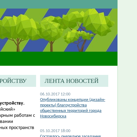
ТРОЙСТВУ
ЛЕНТА НОВОСТЕЙ
06.10.2017 12:00
Опубликованы концепции (дизайн-
устройству.
проекты) благоустройства
ейский»
общественных территорий города
тарным работам с
Новосибирска
овании
ных пространств
05.10.2017 18:00
Состоялось очередное заседание