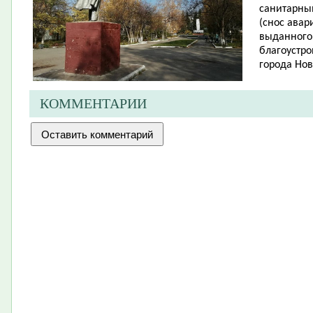
санитарны
(снос авар
выданного
благоустро
города Нов
КОММЕНТАРИИ