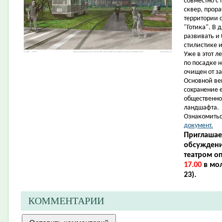
совместно с 
сквер, прор
территории 
"Готика". В
развивать и
стилистике 
Уже в этот 
по посадке 
очищен от за
Основной век
сохранение 
общественно
ландшафта.
Ознакомитьс
документ.
Приглашае
обсуждени
театром оп
17.00
в мол
23).
КОММЕНТАРИИ