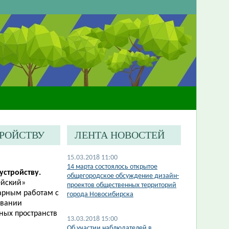
ТРОЙСТВУ
ЛЕНТА НОВОСТЕЙ
15.03.2018 11:00
14 марта состоялось открытое
устройству.
общегородское обсуждение дизайн-
ейский»
проектов общественных территорий
тарным работам с
города Новосибирска
овании
ных пространств
13.03.2018 15:00
Об участии наблюдателей в