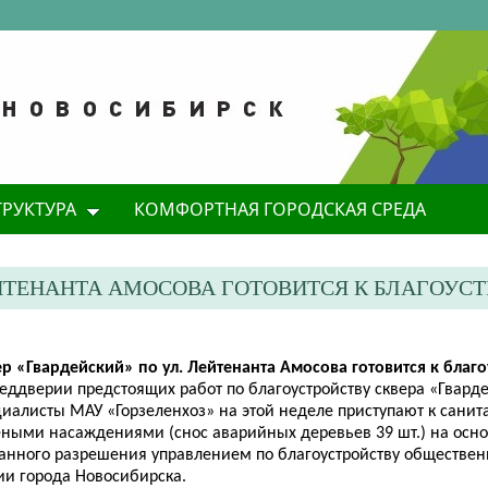
ТРУКТУРА
КОМФОРТНАЯ ГОРОДСКАЯ СРЕДА
ЛЕЙТЕНАНТА АМОСОВА ГОТОВИТСЯ К БЛАГОУС
ер «Гвардейский» по ул. Лейтенанта
Амосова
готовится к благо
реддверии предстоящих работ по благоустройству сквера «Гвард
циалисты МАУ «Горзеленхоз» на этой неделе приступают к сани
еными насаждениями (снос аварийных деревьев 39 шт.) на осн
анного разрешения управлением по благоустройству обществен
ии города Новосибирска.