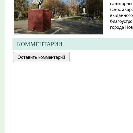
санитарны
(снос авар
выданного
благоустро
города Нов
КОММЕНТАРИИ