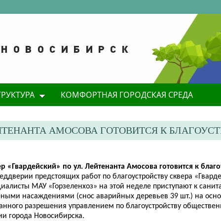
ТРУКТУРА
КОМФОРТНАЯ ГОРОДСКАЯ СРЕДА
ЛЕЙТЕНАНТА АМОСОВА ГОТОВИТСЯ К БЛАГОУС
ер «Гвардейский» по ул. Лейтенанта
Амосова
готовится к благо
реддверии предстоящих работ по благоустройству сквера «Гвард
циалисты МАУ «Горзеленхоз» на этой неделе приступают к сани
еными насаждениями (снос аварийных деревьев 39 шт.) на осн
анного разрешения управлением по благоустройству обществен
ии города Новосибирска.