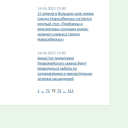
14.04.2021 15:00
​15 апреля в большом зале мэрии
города Новосибирска состоится
круглый стол «Проблемы и
перспективы создания водно-
зеленого каркаса города
Новосибирска»
14.04.2021 13:00
Анонс!На территории
Первомайского сквера будут
проводиться работы по
оздоровлению и реконструкции
зеленых насаждений
1
…
71
72
73
…
111