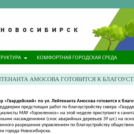
ТРУКТУРА
КОМФОРТНАЯ ГОРОДСКАЯ СРЕДА
ЛЕЙТЕНАНТА АМОСОВА ГОТОВИТСЯ К БЛАГОУС
ер «Гвардейский» по ул. Лейтенанта
Амосова
готовится к благо
реддверии предстоящих работ по благоустройству сквера «Гвард
циалисты МАУ «Горзеленхоз» на этой неделе приступают к сани
еными насаждениями (снос аварийных деревьев 39 шт.) на осн
анного разрешения управлением по благоустройству обществен
ии города Новосибирска.