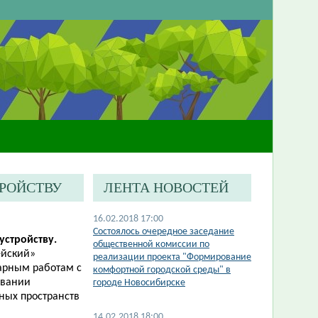
ТРОЙСТВУ
ЛЕНТА НОВОСТЕЙ
16.02.2018 17:00
Состоялось очередное заседание
устройству.
общественной комиссии по
ейский»
реализации проекта "Формирование
тарным работам с
комфортной городской среды" в
овании
городе Новосибирске
ных пространств
14.02.2018 18:00