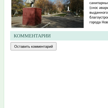
санитарны
(снос авар
выданного
благоустро
города Нов
КОММЕНТАРИИ