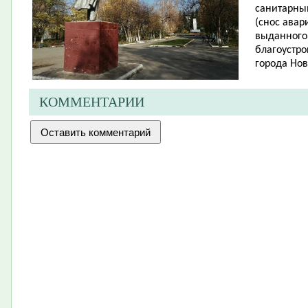
санитарны
(снос авар
выданного
благоустро
города Нов
КОММЕНТАРИИ